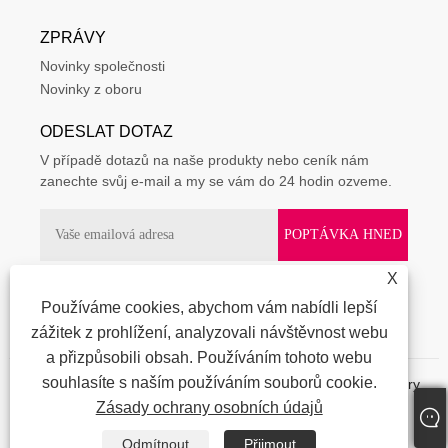
ZPRÁVY
Novinky společnosti
Novinky z oboru
ODESLAT DOTAZ
V případě dotazů na naše produkty nebo ceník nám
zanechte svůj e-mail a my se vám do 24 hodin ozveme.
X
Používáme cookies, abychom vám nabídli lepší
zážitek z prohlížení, analyzovali návštěvnost webu
a přizpůsobili obsah. Používáním tohoto webu
souhlasíte s naším používáním souborů cookie.
Copyright © 2023 Shenzhen Loving World Co., Ltd. - Vibrátory,
silikonová dilda, vibrační masturbátory - Všechna práva
Zásady ochrany osobních údajů
vyhrazena.
Odmítnout
Přijmout
Links
|
Sitemap
|
RSS
|
XML
|
Zásady ochrany osobních