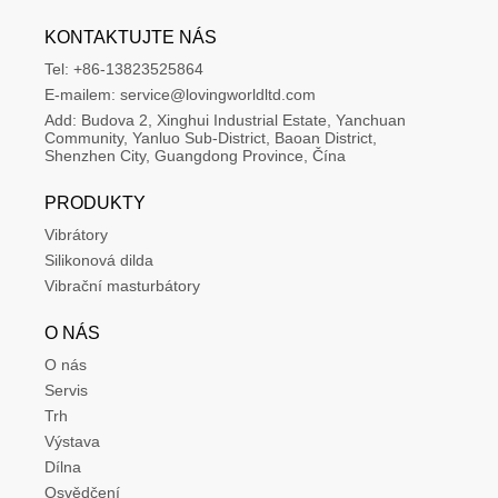
KONTAKTUJTE NÁS
Tel:
+86-13823525864
E-mailem:
service@lovingworldltd.com
Add:
Budova 2, Xinghui Industrial Estate, Yanchuan 
Community, Yanluo Sub-District, Baoan District, 
Shenzhen City, Guangdong Province, Čína
PRODUKTY
Vibrátory
Silikonová dilda
Vibrační masturbátory
O NÁS
O nás
Servis
Trh
Výstava
Dílna
Osvědčení